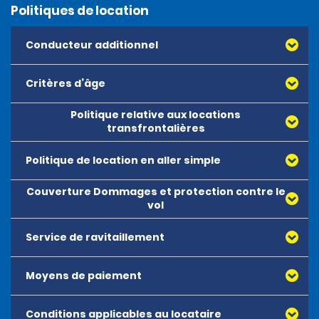
Politiques de location
Conducteur additionnel
Critères d’âge
Politique relative aux locations
transfrontalières
Politique de location en aller simple
Couverture Dommages et protection contre le
vol
Service de ravitaillement
Moyens de paiement
Conditions applicables au locataire
Toutes les principales cartes de débit ou de crédit,