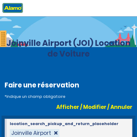
Accueil
Agences
Brazil
Joinville Airport (JOI) Location
de Voiture
Faire une réservation
*Indique un champ obligatoire
Afficher / Modifier / Annuler
location_search_pickup_and_return_placeholder
Joinville Airport