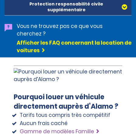
Protection responsabilité civile
Discover Card ou Diners Club, sont acceptées. Toutes
supplémentaire
les cartes présentées doivent être au nom du
locataire. Les cartes prépayées ne sont pas
acceptées comme moyens de paiement. Les cartes
Vous ne trouvez pas ce que vous
numériques (Apple Pay/Google Pay etc.), les espèces
cherchez ?
et les cartes de débit peuvent être utilisées pour payer
Afficher les FAQ concernant la location de
le solde dû à la fin de la location. Une caution à
laquelle s’ajoute le coût estimé de la location sera
voitures
prélevée au moment de la location. La caution est de
500 BRL pour la catégorie Économique, 750 BRL pour la
catégorie Intermédiaire, 2 000 BRL pour la catégorie
SUV et 3 000 BRL pour la catégorie Premium. Pour les
catégories Super Premium et Luxe, une caution de
4 500 BRL est exigée.
Pourquoi louer un véhicule
directement auprès d’Alamo ?
Tarifs tous compris très compétitif
Aucun frais caché
Gamme de modèles Famille