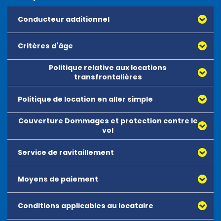
Conducteur additionnel
Critères d’âge
Politique relative aux locations
transfrontalières
Politique de location en aller simple
Couverture Dommages et protection contre le
vol
Service de ravitaillement
Moyens de paiement
Conditions applicables au locataire
Toutes les principales cartes de débit ou de crédit,
délivrées par American Express, Mastercard, Visa,