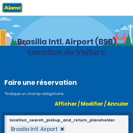
Accueil
Agences
Brazil
Brasilia Intl. Airport (BSB)
Location de Voiture
Faire une réservation
*Indique un champ obligatoire
Afficher / Modifier / Annuler
location_search_pickup_and_return_placeholder
Brasilia Intl. Airport