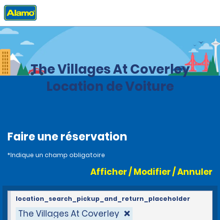
Accueil
Agences
Barbade
The Villages At Coverley
Location de Voiture
Faire une réservation
*Indique un champ obligatoire
Afficher / Modifier / Annuler
location_search_pickup_and_return_placeholder
The Villages At Coverley