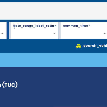
date_range_label_return
common_time
*
*
search_vehi
n (TUC)