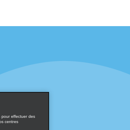
éciales
Programmes
éciales
Programme de fidélité part
r aux promotions par e-
Opportunités de franchise
internationale
s
Entreprise
À propos d’Alamo
Carrières
ces
s pour effectuer des
os centres