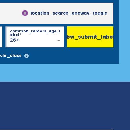
location_search_oneway_toggle
common_renters_age_l
abel
*
bw_submit_label
26+
cle_class