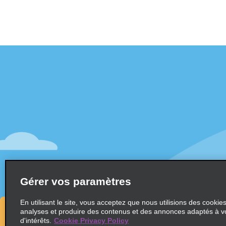
Assistance client
Offres sp
Contactez-nous
Offres sp
Aide & Foire aux questions
S’abonne
mail
Accessibilité
Véhicule
Réservations
Voitures
Faire une réservation
SUV
Trouver une réservation
Gérer vos paramètres
Monospa
Enregistrement accéléré
Ne pas passer par le comptoir
En utilisant le site, vous acceptez que nous utilisions des cookie
analyses et produire des contenus et des annonces adaptés à v
Trajets passés / Reçus
d'intérêts.
Cookie Privacy Policy