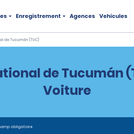
les
Enregistrement
Agences
Vehicules
nal de Tucumán (TUC)
ational de Tucumán (
Voiture
hamp obligatoire