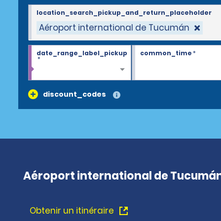
location_search_pickup_and_return_placeholder
Aéroport international de Tucumán
date_range_label_pickup
common_time
*
*
discount_codes
Aéroport international de Tucumá
Obtenir un itinéraire