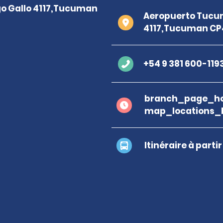
Aeropuerto Tucum
4117,Tucuman CP
+54 9 381 600-119
branch_page_ho
map_locations_
Itinéraire à parti