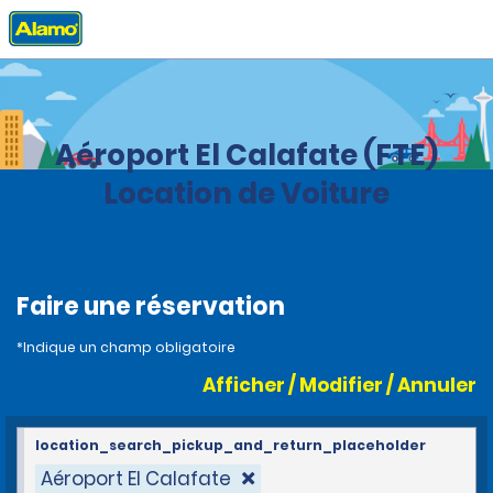
Accueil
Agences
Argentina
Aéroport El Calafate (FTE)
Location de Voiture
Faire une réservation
*Indique un champ obligatoire
Afficher / Modifier / Annuler
location_search_pickup_and_return_placeholder
Aéroport El Calafate