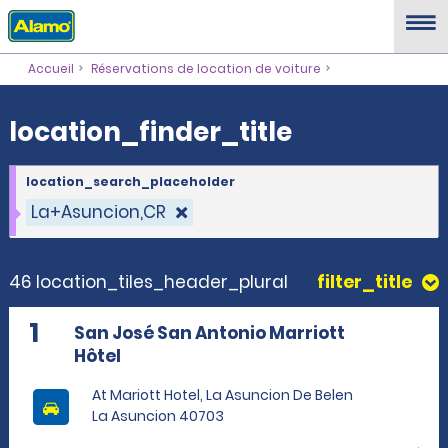
location_finder_title
Accueil
Réservations de location de voiture
location_finder_title
location_search_placeholder
La+Asuncion,CR
46 location_tiles_header_plural
filter_title
1
San José San Antonio Marriott
Hôtel
At Mariott Hotel, La Asuncion De Belen
La Asuncion 40703