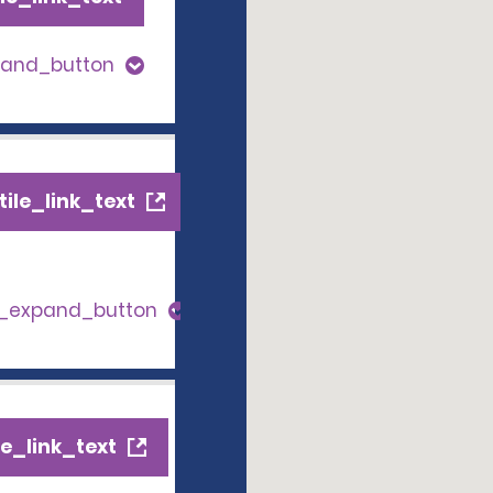
pand_button
ile_link_text
s_expand_button
e_link_text