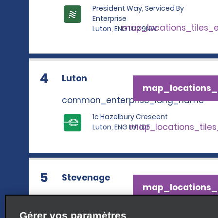
President Way, Serviced By
Enterprise
map_locations_tiles_
Luton, ENG LU2 9NW
4
Luton
map_locations_t
common_enterprise_long_name
1c Hazelbury Crescent
map_locations_tile
Luton, ENG LU1 1DF
5
Stevenage
map_locations_t
common_enterprise_long_name
Gérer vos paramètres
104 Leyden Road