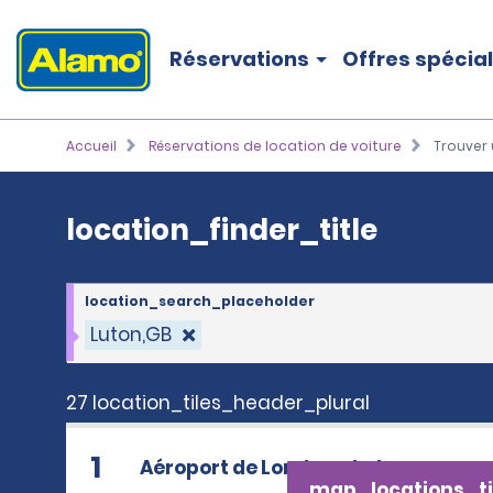
location_finder_title
Réservations
Offres spécia
Accueil
Réservations de location de voiture
Trouver 
location_finder_title
location_search_placeholder
Luton,GB
27 location_tiles_header_plural
1
Aéroport de Londres-Luton
map_locations_ti