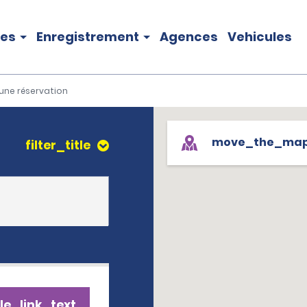
les
Enregistrement
Agences
Vehicules
une réservation
move_the_ma
filter_title
le_link_text