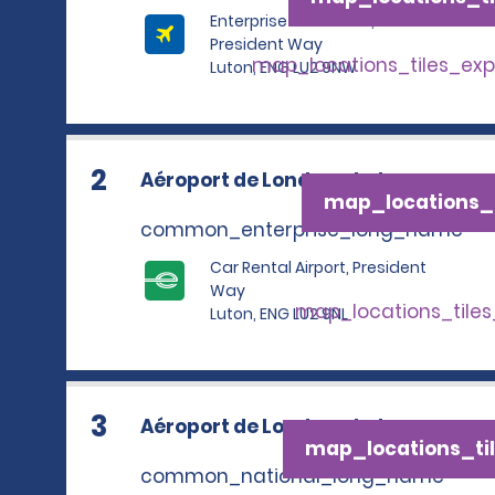
Enterprise Rent A Car,
President Way
map_locations_tiles_ex
Luton, ENG LU2 9NW
2
Aéroport de Londres-Luton
map_locations_t
common_enterprise_long_name
Car Rental Airport, President
Way
map_locations_tile
Luton, ENG LU2 9NL
3
Aéroport de Londres-Luton
map_locations_til
common_national_long_name