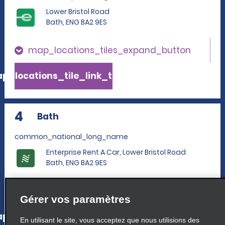
Lower Bristol Road
Bath, ENG BA2 9ES
map_locations_tiles_expand_button
p_locations_tile_link_text
4
Bath
common_national_long_name
Enterprise Rent A Car, Lower Bristol Road
Bath, ENG BA2 9ES
map_locations_tiles_expand_button
Gérer vos paramètres
p_locations_tile_link_text
En utilisant le site, vous acceptez que nous utilisions des