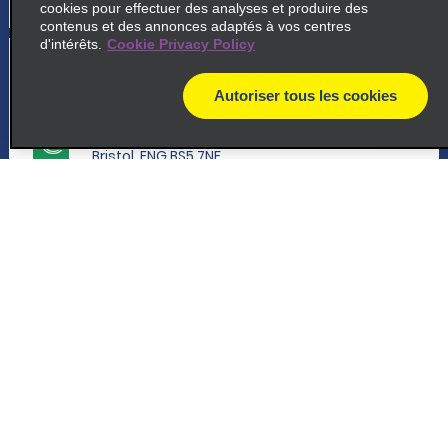
cookies pour effectuer des analyses et produire des
contenus et des annonces adaptés à vos centres
d'intérêts.
Cookie Privacy Policy
5
Bristol St. George
Autoriser tous les cookies
common_enterprise_long_name
map
162a Bell Hill Rd
Bristol, ENG BS5 7NF
map_locations_tiles_expand_button
Assistance client
p_locations_tile_link_text
Réservations
6
Trowbridge
Offres spéciales
common_enterprise_long_name
Bradford Rd
Véhicules
Trowbridge, ENG BA14 9AZ