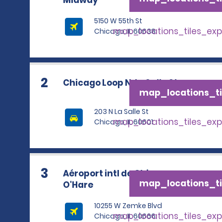
Midway
5150 W 55th St
map_locations_tiles_ex
Chicago, IL 60638
2
Chicago Loop N. LaSalle St.
map_locations_ti
203 N La Salle St
map_locations_tiles_ex
Chicago, IL 60601
3
Aéroport intl de Chicago-
map_locations_ti
O'Hare
10255 W Zemke Blvd
map_locations_tiles_ex
Chicago, IL 60666