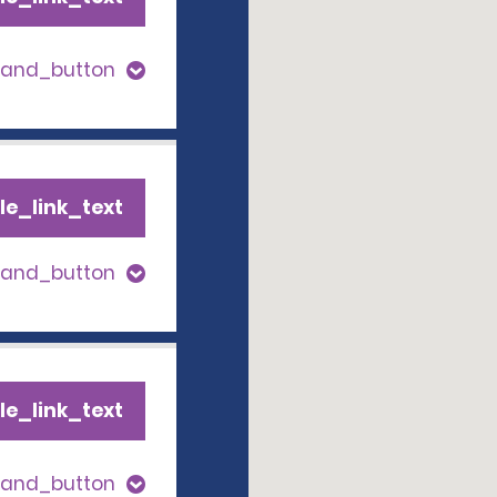
pand_button
le_link_text
pand_button
le_link_text
pand_button