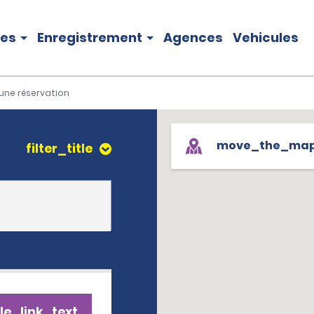
les
Enregistrement
Agences
Vehicules
une réservation
move_the_ma
filter_title
le_link_text