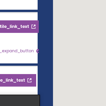
ile_link_text
s_expand_button
e_link_text
expand_button