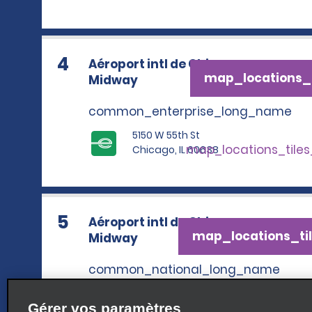
4
Aéroport intl de Chicago-
map_locations_t
Midway
common_enterprise_long_name
5150 W 55th St
map_locations_tile
Chicago, IL 60638
5
Aéroport intl de Chicago-
map_locations_til
Midway
common_national_long_name
5150 W 55th St
map_locations_tiles_
Gérer vos paramètres
Chicago, IL 60638