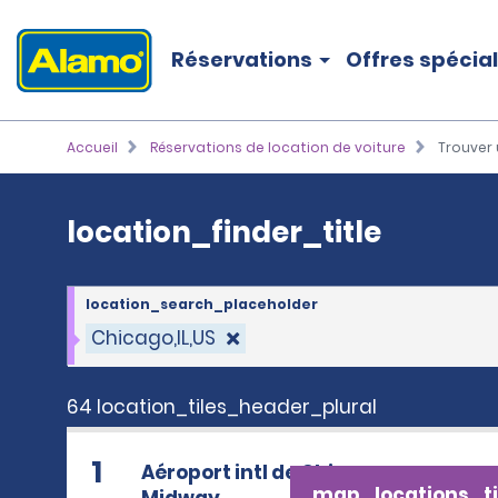
location_finder_title
Réservations
Offres spécia
Accueil
Réservations de location de voiture
Trouver 
location_finder_title
location_search_placeholder
Chicago,IL,US
64 location_tiles_header_plural
1
Aéroport intl de Chicago-
map_locations_ti