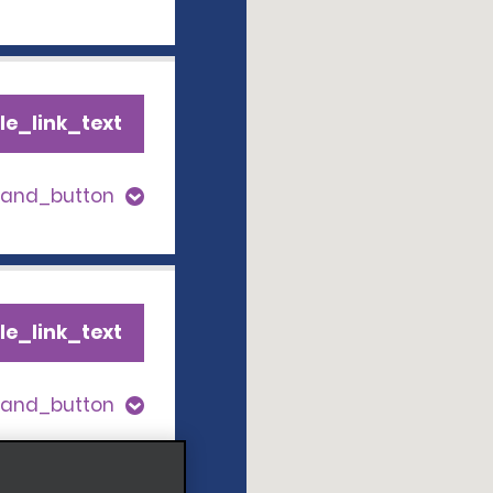
le_link_text
pand_button
le_link_text
pand_button