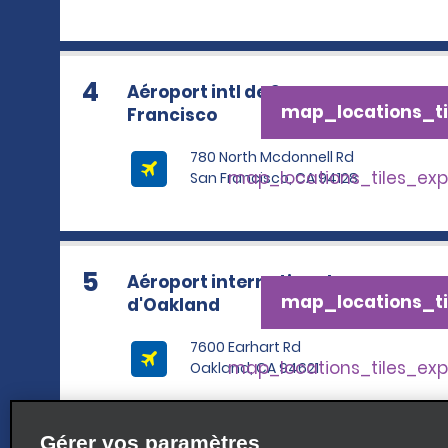
4
Aéroport intl de San
map_locations_ti
Francisco
780 North Mcdonnell Rd
map_locations_tiles_ex
San Francisco, CA 94128
5
Aéroport international
map_locations_ti
d'Oakland
7600 Earhart Rd
map_locations_tiles_ex
Oakland, CA 94621
Gérer vos paramètres