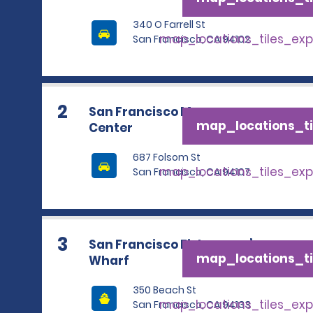
340 O Farrell St
map_locations_tiles_ex
San Francisco, CA 94102
2
San Francisco Moscone
map_locations_ti
Center
687 Folsom St
map_locations_tiles_ex
San Francisco, CA 94107
3
San Francisco Fisherman’s
map_locations_ti
Wharf
350 Beach St
map_locations_tiles_ex
San Francisco, CA 94133