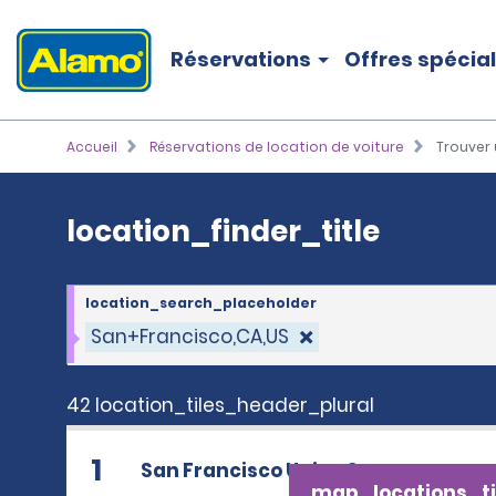
location_finder_title
Réservations
Offres spécia
Accueil
Réservations de location de voiture
Trouver 
location_finder_title
location_search_placeholder
San+Francisco,CA,US
42 location_tiles_header_plural
1
San Francisco Union Square
map_locations_ti