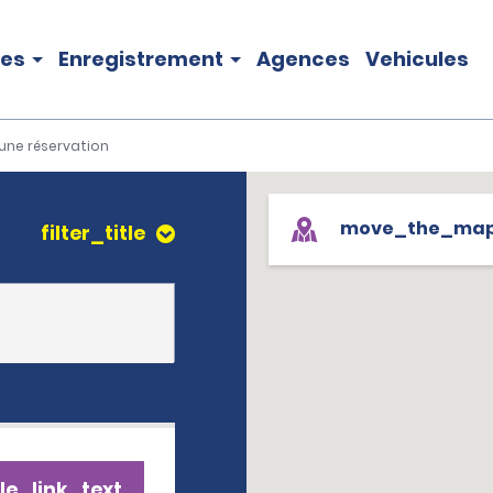
les
Enregistrement
Agences
Vehicules
une réservation
move_the_ma
filter_title
le_link_text