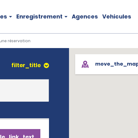
les
Enregistrement
Agences
Vehicules
une réservation
move_the_ma
filter_title
le_link_text