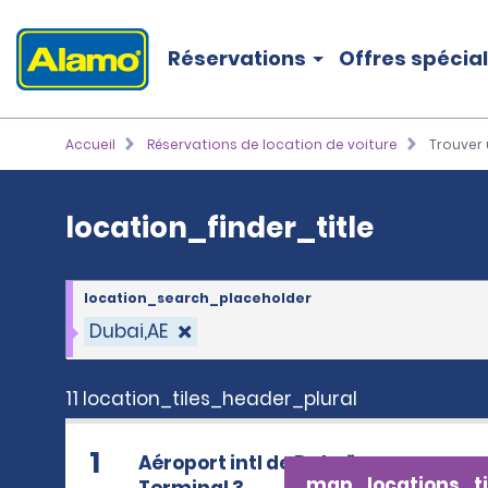
location_finder_title
Réservations
Offres spécia
Accueil
Réservations de location de voiture
Trouver 
location_finder_title
location_search_placeholder
Dubai,AE
11 location_tiles_header_plural
1
Aéroport intl de Dubaï -
map_locations_ti