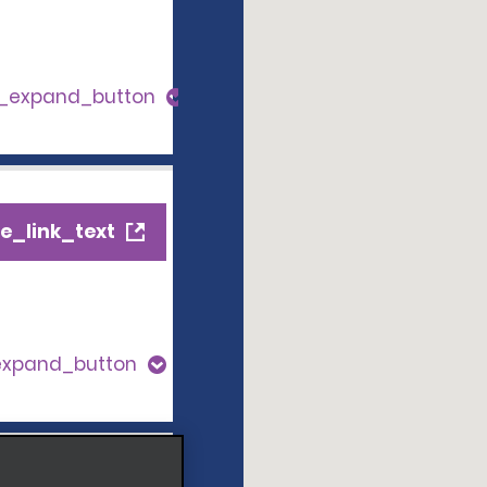
s_expand_button
e_link_text
expand_button