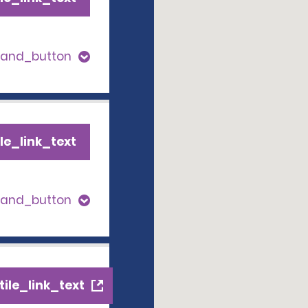
pand_button
le_link_text
pand_button
ile_link_text