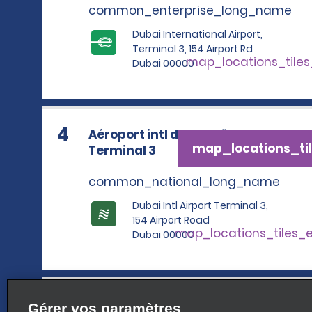
common_enterprise_long_name
Dubai International Airport,
Terminal 3, 154 Airport Rd
map_locations_tile
Dubai 00000
4
Aéroport intl de Dubaï -
map_locations_til
Terminal 3
common_national_long_name
Dubai Intl Airport Terminal 3,
154 Airport Road
map_locations_tiles_
Dubai 00000
5
Aéroport intl de Dubaï -
Gérer vos paramètres