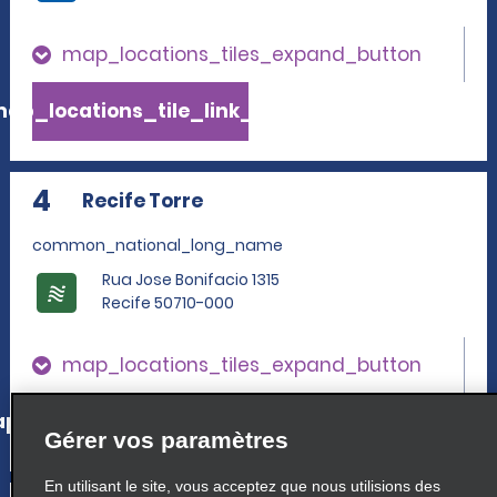
map_locations_tiles_expand_button
ap_locations_tile_link_text
4
Recife Torre
common_national_long_name
Rua Jose Bonifacio 1315
Recife 50710-000
map_locations_tiles_expand_button
p_locations_tile_link_text
Gérer vos paramètres
En utilisant le site, vous acceptez que nous utilisions des