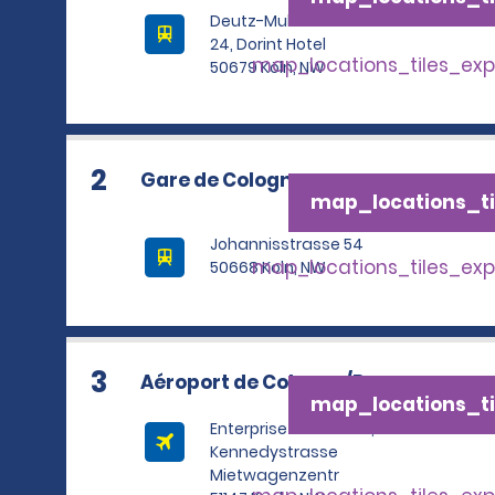
Deutz-Mulheimer Str. 22-
24, Dorint Hotel
map_locations_tiles_ex
50679 Köln, NW
2
Gare de Cologne
map_locations_ti
Johannisstrasse 54
map_locations_tiles_ex
50668 Koln, NW
3
Aéroport de Cologne/Bonn
map_locations_ti
Enterprise Rent A Car,
Kennedystrasse
Mietwagenzentr