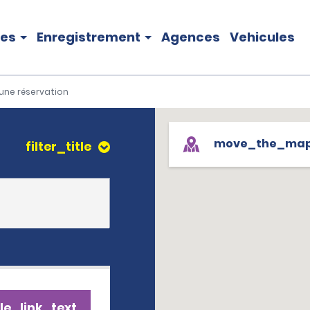
les
Enregistrement
Agences
Vehicules
une réservation
move_the_ma
filter_title
le_link_text