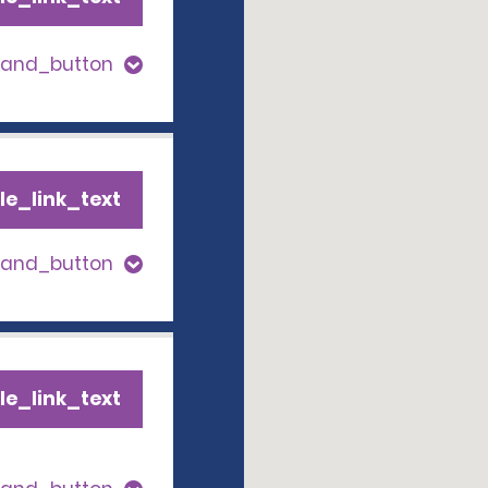
pand_button
le_link_text
pand_button
le_link_text