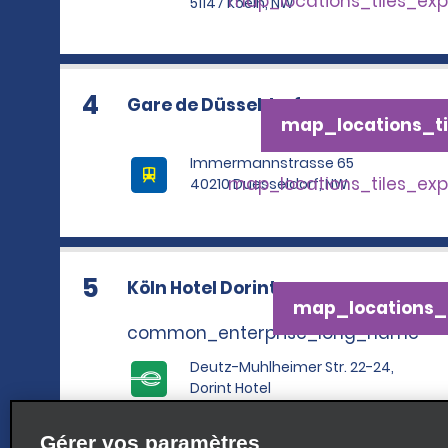
map_locations_tiles_ex
51147 Koeln, NW
4
Gare de Düsseldorf
map_locations_ti
Immermannstrasse 65
map_locations_tiles_ex
40210 Duesseldorf, NW
5
Köln Hotel Dorint
map_locations_t
common_enterprise_long_name
Deutz-Muhlheimer Str. 22-24,
Dorint Hotel
map_locations_tile
50679 Köln, NW
Gérer vos paramètres