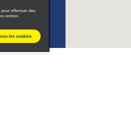
s pour effectuer des
os centres
e_link_text
tous les cookies
expand_button
éciales
Programmes
ile_link_text
éciales
Programme de fidélité part
r aux promotions par e-
Opportunités de franchise
internationale
s_expand_button
s
Entreprise
À propos d’Alamo