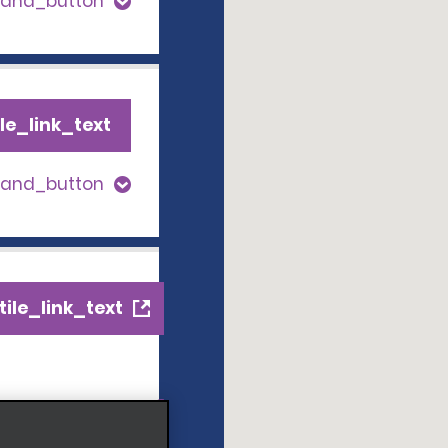
pand_button
le_link_text
pand_button
ile_link_text
s_expand_button