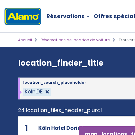
Réservations
Offres spécia
Accueil
Réservations de location de voiture
Trouver 
location_finder_title
location_search_placeholder
Köln,DE
24 location_tiles_header_plural
1
Köln Hotel Dorint
map_locations_ti