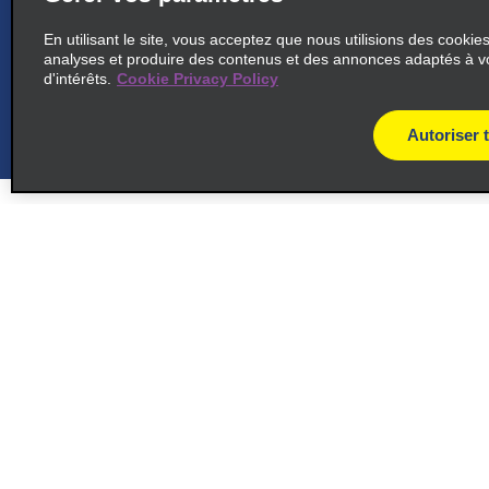
En utilisant le site, vous acceptez que nous utilisions des cookie
6
analyses et produire des contenus et des annonces adaptés à v
Köln Hotel Dorint
d'intérêts.
Cookie Privacy Policy
map_locations_til
common_national_long_name
Autoriser 
Deutz-Mulheimer Str 22-24,
Dorint Hotel
map_locations_tiles_
50679 Koln, NW
Assistance client
Offres sp
7
Gare de Cologne
map_locations_t
Contactez-nous
Offres sp
common_enterprise_long_name
Aide & Foire aux questions
S’abonne
mail
Johannisstrasse 54
Accessibilité
map_locations_tile
50668 Koln, NW
Véhicule
Réservations
Voitures