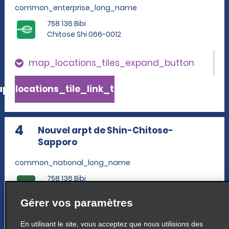
common_enterprise_long_name
758 136 Bibi
Chitose Shi 066-0012
map_locations_tiles_expand_button
p_locations_tile_link_text
4
Nouvel arpt de Shin-Chitose-
Sapporo
common_national_long_name
758 136 Bibi
Chitose Shi 066 0012
Gérer vos paramètres
map_locations_tiles_expand_button
En utilisant le site, vous acceptez que nous utilisions des