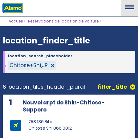
location_finder_title
Accueil
Réservations de location de voiture
location_finder_title
location_search_placeholder
Chitose+Shi,JP
6 location_tiles_header_plural
filter_title
1
Nouvel arpt de Shin-Chitose-
Sapporo
758 136 Bibi
Chitose Shi 066 0012