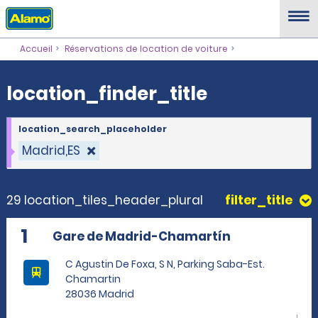
location_finder_title
Accueil
Réservations de location de voiture
location_finder_title
location_search_placeholder
Madrid,ES
29 location_tiles_header_plural
filter_title
1
Gare de Madrid-Chamartín
C Agustin De Foxa, S N, Parking Saba-Est.
Chamartin
28036 Madrid