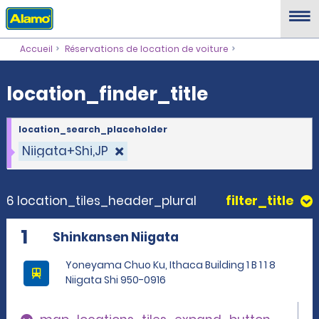
location_finder_title
Accueil
Réservations de location de voiture
location_finder_title
location_search_placeholder
Niigata+Shi,JP
6 location_tiles_header_plural
filter_title
1
Shinkansen Niigata
Yoneyama Chuo Ku, Ithaca Building 1 B 1 1 8
Niigata Shi 950-0916