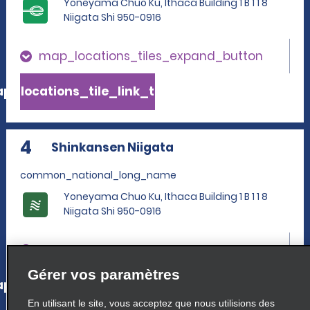
Yoneyama Chuo Ku, Ithaca Building 1 B 1 1 8
Niigata Shi 950-0916
map_locations_tiles_expand_button
p_locations_tile_link_text
4
Shinkansen Niigata
common_national_long_name
Yoneyama Chuo Ku, Ithaca Building 1 B 1 1 8
Niigata Shi 950-0916
map_locations_tiles_expand_button
Gérer vos paramètres
p_locations_tile_link_text
En utilisant le site, vous acceptez que nous utilisions des