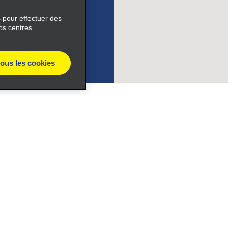
s pour effectuer des
os centres
s_expand_button
tous les cookies
e_link_text
éciales
Programmes
expand_button
éciales
Programme de fidélité part
r aux promotions par e-
Opportunités de franchise
internationale
s
Entreprise
À propos d’Alamo