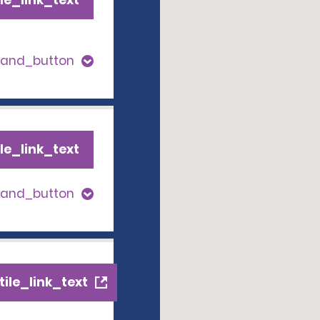
le_link_text
pand_button
le_link_text
pand_button
ile_link_text