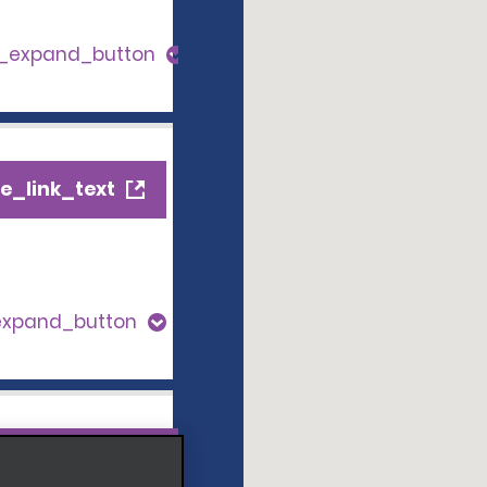
s_expand_button
e_link_text
expand_button
ile_link_text