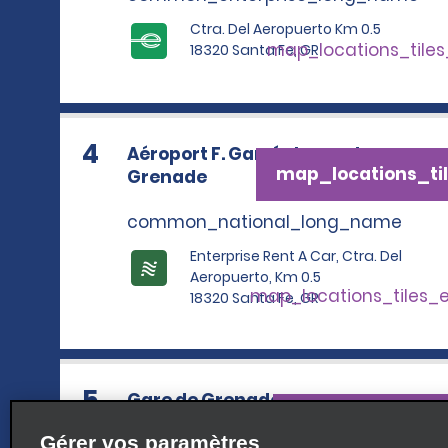
Ctra. Del Aeropuerto Km 0.5
map_locations_tile
18320 Santa Fe, GR
4
Aéroport F. García Lorca de
map_locations_til
Grenade
common_national_long_name
Enterprise Rent A Car, Ctra. Del
Aeropuerto, Km 0.5
map_locations_tiles_
18320 Santa Fe, GR
5
Gare de Grenade
map_locations_t
Gérer vos paramètres
common_enterprise_long_name