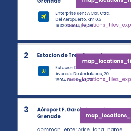
map_locations_ti
Grenade
Enterprise Rent A Car, Ctra.
Del Aeropuerto, Km 0.5
map_locations_tiles_ex
18320 Santa Fe, GR
2
Estacion de Tren Granada
map_locations_ti
Estacion De Tren Granada,
Avenida De Andaluces, 20
map_locations_tiles_ex
18014 Granada, GR
3
Aéroport F. García Lorca de
map_locations_t
Grenade
common_enterprise_long_name