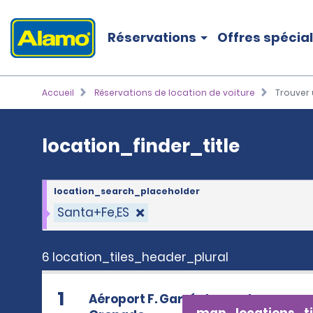
location_finder_title
Réservations
Offres spécia
Accueil
Réservations de location de voiture
Trouver 
location_finder_title
location_search_placeholder
Santa+Fe,ES
6 location_tiles_header_plural
1
Aéroport F. García Lorca de