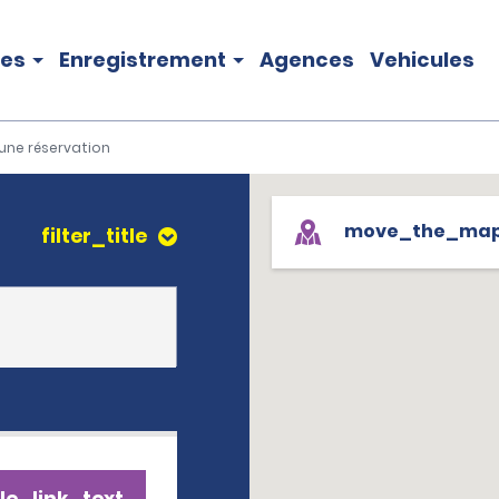
les
Enregistrement
Agences
Vehicules
une réservation
move_the_ma
filter_title