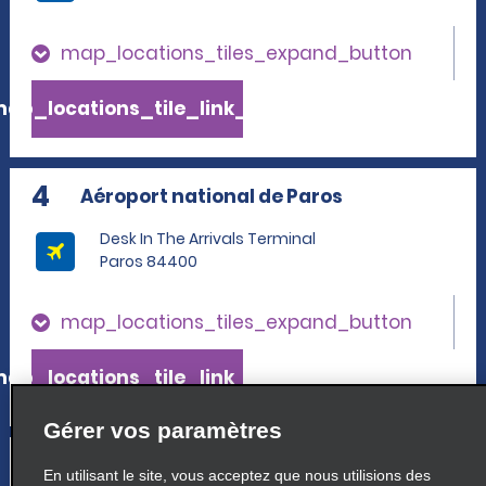
map_locations_tiles_expand_button
ap_locations_tile_link_text
4
Aéroport national de Paros
Desk In The Arrivals Terminal
Paros 84400
map_locations_tiles_expand_button
ap_locations_tile_link_text
Gérer vos paramètres
5
Naxos
En utilisant le site, vous acceptez que nous utilisions des