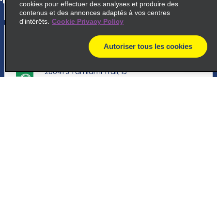
cookies pour effectuer des analyses et produire des
contenus et des annonces adaptés à vos centres
d'intérêts.
Cookie Privacy Policy
5
Estero S. Tamiami Trail
Autoriser tous les cookies
map
common_enterprise_long_name
20041 S Tamiami Trail, 15
Estero, FL 33928
map_locations_tiles_expand_button
Assistance client
p_locations_tile_link_text
Réservations
6
Fort Myers Metro Parkway
Offres spéciales
common_enterprise_long_name
Véhicules
13081 Metro Pkwy