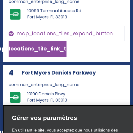
common_enterprise_long_name
10999 Terminal Access Rd
Fort Myers, FL 33913
map_locations_tiles_expand_button
p_locations_tile_link_text
4
Fort Myers Daniels Parkway
common_enterprise_long_name
10100 Daniels Pkwy
Fort Myers, FL 33913
map_locations_tiles_expand_button
Gérer vos paramètres
En utilisant le site, vous acceptez que nous utilisions des
p_locations_tile_link_text