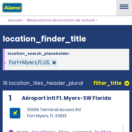
location_finder_title
Accueil
Réservations de location de voiture
location_finder_title
location_search_placeholder
Fort+Myers,FL,US
16 location_tiles_header_plural
filter_title
1
Aéroport intl Ft. Myers-SW Florida
10999 Terminal Access Rd
Fort Myers, FL 33913