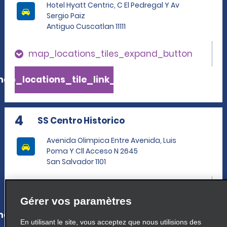
Hotel Hyatt Centric, C El Pedregal Y Av
Sergio Paiz
Antiguo Cuscatlan 11111
map_locations_tiles_expand_button
ap_locations_tile_link_text
4
SS Centro Historico
Avenida Olimpica Entre Avenida, Luis
Poma Y Cll Acceso N 2645
San Salvador 1101
map_locations_tiles_expand_button
Gérer vos paramètres
ap_locations_tile_link_text
En utilisant le site, vous acceptez que nous utilisions des