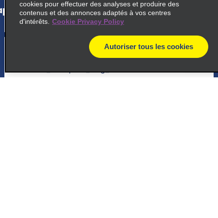
cookies pour effectuer des analyses et produire des
p_locations_tile_link_text
contenus et des annonces adaptés à vos centres
d'intérêts.
Cookie Privacy Policy
5
Autoriser tous les cookies
Rosario Downtown
map
common_enterprise_long_name
Eva Peron 4201
Rosario S2002LBB
map_locations_tiles_expand_button
Assistance client
p_locations_tile_link_text
Réservations
Offres spéciales
6
Centre-ville de Rosario
common_national_long_name
Véhicules